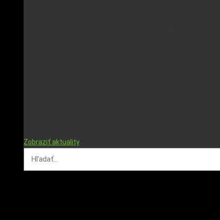
SOFTIP úspešne obhájil Integrovaný manažérsky
systém. Audit potvrdil zhodu s 12 medzinárodnými
normami
V SOFTIPe sme úspešne absolvovali dvojdňový externý
dozorný audit Integrovaného manažérskeho systému (IMS),
ktorý vykonali audítori spoločnosti CERTICOM. Audit potvrdil
zhodu s požiadavkami 12 certifikovaných noriem v oblasti
kvality, informačnej bezpečnosti, IT služieb, compliance,
kontinuity podnikania a ochrany osobných údajov.
Zobraziť aktuality