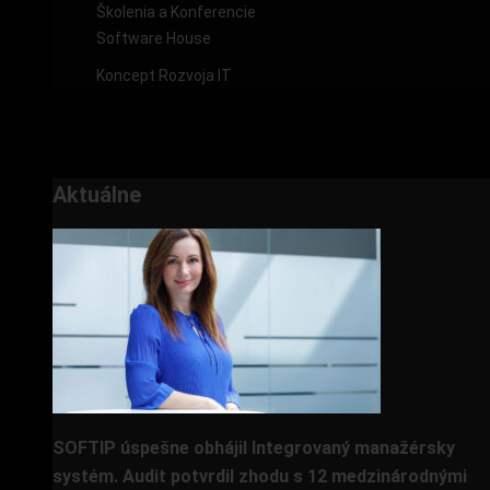
Školenia a Konferencie
Software House
Koncept Rozvoja IT
Cloud Solutions
Prípadové štúdie
O nás
Aktuálne
SOFTIP úspešne obhájil Integrovaný manažérsky
systém. Audit potvrdil zhodu s 12 medzinárodnými