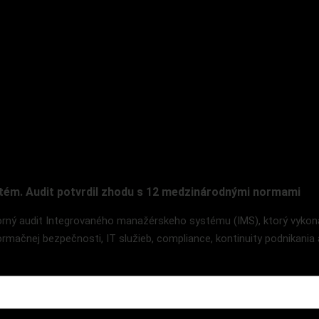
tém. Audit potvrdil zhodu s 12 medzinárodnými normami
ný audit Integrovaného manažérskeho systému (IMS), ktorý vykonal
formačnej bezpečnosti, IT služieb, compliance, kontinuity podnikani