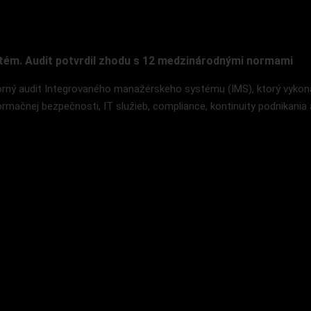
tém. Audit potvrdil zhodu s 12 medzinárodnými normami
ný audit Integrovaného manažérskeho systému (IMS), ktorý vykonal
formačnej bezpečnosti, IT služieb, compliance, kontinuity podnikani