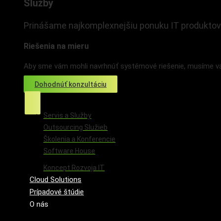
Služby
Prinášame najkomplexnejšiu ponuku IT produktov
Riešenia na mieru
Aby sme vám mohli navrhnúť systémové riešenie, musíme vás
Dohodnúť konzultáciu
Servis a Služby
Outsourcing Služieb
Školenia a Konferencie
Software House
Koncept Rozvoja IT
Cloud Solutions
Prípadové štúdie
O nás