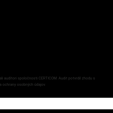
i audítori spoločnosti CERTICOM. Audit potvrdil zhodu s
a a ochrany osobných údajov.