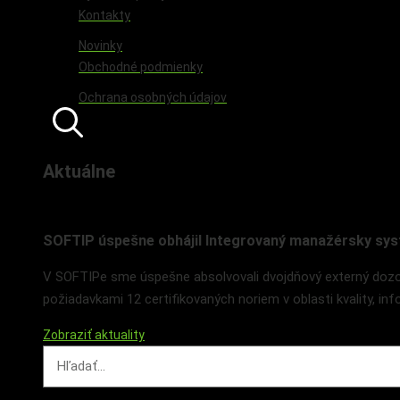
Kontakty
Novinky
Obchodné podmienky
Ochrana osobných údajov
Aktuálne
SOFTIP úspešne obhájil Integrovaný manažérsky sys
V SOFTIPe sme úspešne absolvovali dvojdňový externý dozor
požiadavkami 12 certifikovaných noriem v oblasti kvality, in
Zobraziť aktuality