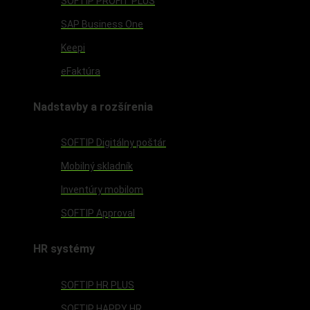
SOFTIP PROFIT PLUS
SAP Business One
Keepi
eFaktúra
Nadstavby a rozšírenia
SOFTIP Digitálny poštár
Mobilný skladník
Inventúry mobilom
SOFTIP Approval
HR systémy
SOFTIP HR PLUS
SOFTIP HAPPY HR