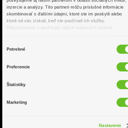
poskytujeme aj našim partnerom v oblasti sociálnych médií,
inzercie a analýzy. Títo partneri môžu príslušné informácie
skombinovať s ďalšími údajmi, ktoré ste im poskytli alebo
ktoré od vás získali, keď ste používali ich služby.
Pokračovaním v používaní našich webových stránok
vyjadrujete svoj súhlas s cookies na webovej stránke.
Výber
Potrebné
súhlasu
Preferencie
Štatistiky
Marketing
Nastavenie