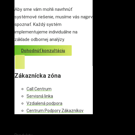
Aby sme vám mohli navrhnúť
systémové riešenie, musíme vás najprv
spoznať. Každý systém
implementujeme individuálne na
základe odbornej analýzy.
Dohodnúť konzultáciu
Zákaznícka zóna
Call Centrum
Servisná linka
Vzdialená podpora
Centrum Podpory Zákazníkov