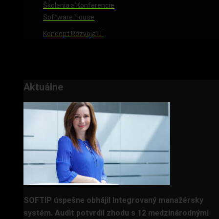
Školenia a Konferencie
Software House
Koncept Rozvoja IT
Cloud Solutions
Prípadové štúdie
O nás
Aktuálne
SOFTIP úspešne obhájil Integrovaný manažérsky
systém. Audit potvrdil zhodu s 12 medzinárodnými