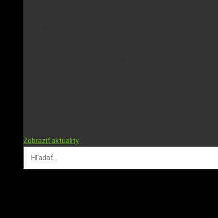
SOFTIP úspešne obhájil Integrovaný manažérsky
systém. Audit potvrdil zhodu s 12 medzinárodnými
normami
V SOFTIPe sme úspešne absolvovali dvojdňový externý
dozorný audit Integrovaného manažérskeho systému (IMS),
ktorý vykonali audítori spoločnosti CERTICOM. Audit potvrdil
zhodu s požiadavkami 12 certifikovaných noriem v oblasti
kvality, informačnej bezpečnosti, IT služieb, compliance,
kontinuity podnikania a ochrany osobných údajov.
Zobraziť aktuality